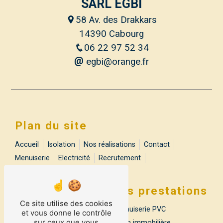
SARL EGBI
58 Av. des Drakkars
14390 Cabourg
06 22 97 52 34
egbi@orange.fr
Plan du site
Accueil
Isolation
Nos réalisations
Contact
Menuiserie
Electricité
Recrutement
Nos prestations
Ce site utilise des cookies
Isolation de combles
Menuiserie PVC
et vous donne le contrôle
sur ceux que vous
Menuiserie alu
Rénovation immobilière