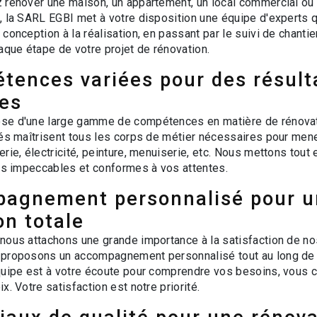
 rénover une maison, un appartement, un local commercial ou 
, la SARL EGBI met à votre disposition une équipe d'experts q
conception à la réalisation, en passant par le suivi de chantie
ue étape de votre projet de rénovation.
tences variées pour des résult
es
se d'une large gamme de compétences en matière de rénovat
iés maîtrisent tous les corps de métier nécessaires pour mener
rie, électricité, peinture, menuiserie, etc. Nous mettons tou
ats impeccables et conformes à vos attentes.
agnement personnalisé pour u
on totale
nous attachons une grande importance à la satisfaction de nos
 proposons un accompagnement personnalisé tout au long de v
quipe est à votre écoute pour comprendre vos besoins, vous c
x. Votre satisfaction est notre priorité.