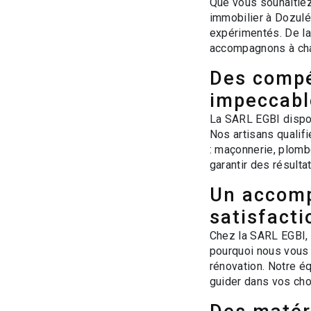
Que vous souhaitiez
immobilier à Dozulé
expérimentés. De la 
accompagnons à chaq
Des compé
impeccabl
La SARL EGBI dispo
Nos artisans qualif
: maçonnerie, plombe
garantir des résult
Un accomp
satisfacti
Chez la SARL EGBI, 
pourquoi nous vous
rénovation. Notre é
guider dans vos choi