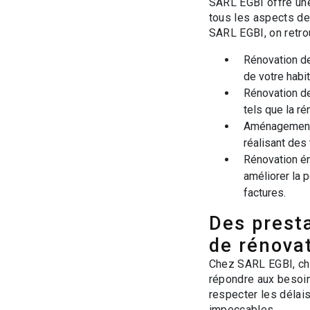
SARL EGBI offre une
tous les aspects de 
SARL EGBI, on retro
Rénovation de
de votre habit
Rénovation de
tels que la ré
Aménagement 
réalisant des 
Rénovation én
améliorer la 
factures.
Des prest
de rénova
Chez SARL EGBI, cha
répondre aux besoins
respecter les délais
impeccables.