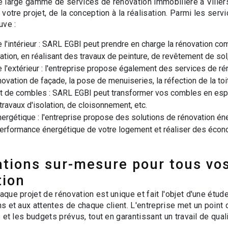
 large gamme de services de rénovation immobilière à Viller
votre projet, de la conception à la réalisation. Parmi les ser
uve :
 l'intérieur : SARL EGBI peut prendre en charge la rénovation comp
ation, en réalisant des travaux de peinture, de revêtement de sol, 
 l'extérieur : l'entreprise propose également des services de ré
novation de façade, la pose de menuiseries, la réfection de la toit
de combles : SARL EGBI peut transformer vos combles en espa
travaux d'isolation, de cloisonnement, etc.
ergétique : l'entreprise propose des solutions de rénovation én
performance énergétique de votre logement et réaliser des éco
ations sur-mesure pour tous vos
tion
que projet de rénovation est unique et fait l'objet d'une étud
 et aux attentes de chaque client. L'entreprise met un point 
 et les budgets prévus, tout en garantissant un travail de quali