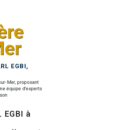
ère
Mer
RL EGBI,
sur-Mer, proposant
une équipe d'experts
 son
L EGBI à