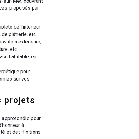
s-sur-Mer, couvrant
vices proposés par
lète de l'intérieur
de plâtrerie, etc.
novation extérieure,
ure, etc.
ce habitable, en
ergétique pour
nomies sur vos
 projets
e approfondie pour
d'honneur à
té et des finitions